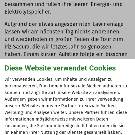
beisammen und füllen ihre leeren Energie- und
Elektrolytspeicher.
Aufgrund der etwas angespannten Lawinenlage
lassen wir am nächsten Tag nichts anbrennen
und wiederholen in großen Teilen die Tour zum
Piz Sasura, die wir letztes Jahr so genossen
haben. Einem kurzen Aufstieg folgte ein bisschen
Morgensport in Form einer unberührten
Diese Website verwendet Cookies
Pulverschneeabfahrt und dann der Aufstieg zur
Fuorcla Sasura. Wir nutzen die Gelegenheit um
Wir verwenden Cookies, um Inhalte und Anzeigen zu
unsere Unterdosis Handy-Empfang zu
personalisieren, Funktionen für soziale Medien anbieten zu
überkommen und werfen einen intensiven Blick
können und Zugriffe auf unsere Website zu analysieren.
auf die weiteren Wettervorhersagen. Was wir
Außerdem geben wir Informationen zu Ihrer Verwendung
unserer Website an unsere Partner für soziale Medien,
sehen gibt uns wieder ein bisschen mehr
Werbung und Analysen weiter. Unsere Partner führen diese
Hoffnung, dass wir die nächsten zwei Tage auch
Informationen möglicherweise mit weiteren Daten
noch im Schnee verbringen können und die Tour
zusammen, die Sie ihnen bereitgestellt haben oder die sie
nicht, wie befürchtet, abbrechen müssen. Nun
im Rahmen Ihrer Nutzung der Dienste gesammelt haben.