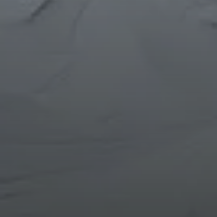
© DAV Donauwörth