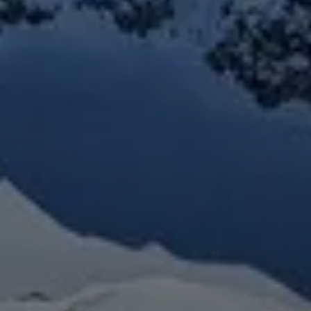
© DAV Donauwörth