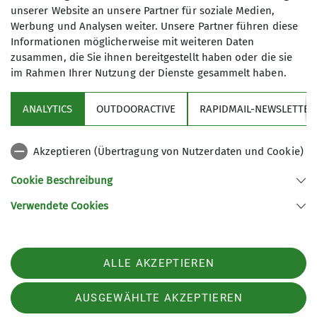
unserer Website an unsere Partner für soziale Medien,
Der Edelweißweg ist ein 16 km langer
Werbung und Analysen weiter. Unsere Partner führen diese
Rundwanderweg bei Donauwörth – perfekt für alle,
Informationen möglicherweise mit weiteren Daten
die Natur und Aussicht lieben. In etwa 4 Stunden
zusammen, die Sie ihnen bereitgestellt haben oder die sie
erlebst du schattige Wälder, seltene Baumarten,
im Rahmen Ihrer Nutzung der Dienste gesammelt haben.
Biotope, tolle Ausblicke und spannende Stationen.
ANALYTICS
OUTDOORACTIVE
RAPIDMAIL-NEWSLETTER
mehr erfahren
Aktuelles
Akzeptieren (Übertragung von Nutzerdaten und Cookie)
Sektion
Cookie Beschreibung
Verwendete Cookies
Sektion Donauwörth des Deutschen Alpenvereins e.V.
Hadergasse 17
86609 Donauwörth
ALLE AKZEPTIEREN
Telefon +499068446
Kontakt
AUSGEWÄHLTE AKZEPTIEREN